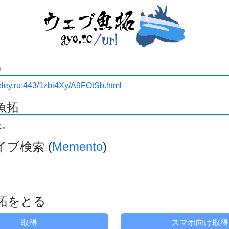
)
teley.ru:443/1zbi4Xy/A9FOtSb.html
魚拓
た。
ブ検索 (
Memento
)
拓をとる