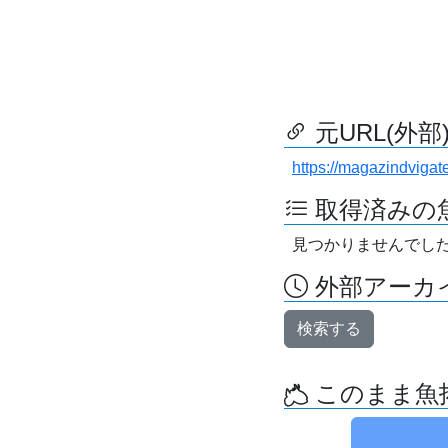
元URL(外部
https://magazindviga
取得済みの
見つかりませんでし
外部アーカイ
検索する
このまま魚