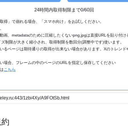
24時間内取得制限まで0/60回
「取得」で崩れる場合、「スマホ向け」をお試しください。
す。
動画、metadataのために圧縮したくないpng,jpgは直接URLを貼り
ズ制限が大きく縮小され、取得制限を数回分(調整中です)使います。
ているページは期待通りの取得が出来ない場合があります。Xのトレンド
たい場合、フレームの中のページのURLを指定し保存してください
どは
こちら
規約