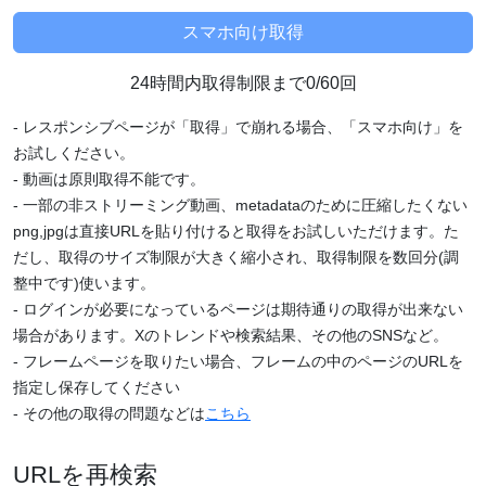
24時間内取得制限まで0/60回
- レスポンシブページが「取得」で崩れる場合、「スマホ向け」を
お試しください。
- 動画は原則取得不能です。
- 一部の非ストリーミング動画、metadataのために圧縮したくない
png,jpgは直接URLを貼り付けると取得をお試しいただけます。た
だし、取得のサイズ制限が大きく縮小され、取得制限を数回分(調
整中です)使います。
- ログインが必要になっているページは期待通りの取得が出来ない
場合があります。Xのトレンドや検索結果、その他のSNSなど。
- フレームページを取りたい場合、フレームの中のページのURLを
指定し保存してください
- その他の取得の問題などは
こちら
URLを再検索