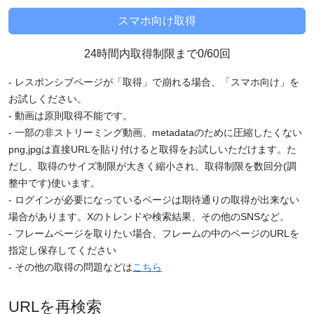
24時間内取得制限まで0/60回
- レスポンシブページが「取得」で崩れる場合、「スマホ向け」を
お試しください。
- 動画は原則取得不能です。
- 一部の非ストリーミング動画、metadataのために圧縮したくない
png,jpgは直接URLを貼り付けると取得をお試しいただけます。た
だし、取得のサイズ制限が大きく縮小され、取得制限を数回分(調
整中です)使います。
- ログインが必要になっているページは期待通りの取得が出来ない
場合があります。Xのトレンドや検索結果、その他のSNSなど。
- フレームページを取りたい場合、フレームの中のページのURLを
指定し保存してください
- その他の取得の問題などは
こちら
URLを再検索