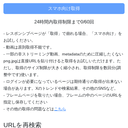
24時間内取得制限まで0/60回
- レスポンシブページが「取得」で崩れる場合、「スマホ向け」を
お試しください。
- 動画は原則取得不能です。
- 一部の非ストリーミング動画、metadataのために圧縮したくない
png,jpgは直接URLを貼り付けると取得をお試しいただけます。た
だし、取得のサイズ制限が大きく縮小され、取得制限を数回分(調
整中です)使います。
- ログインが必要になっているページは期待通りの取得が出来ない
場合があります。Xのトレンドや検索結果、その他のSNSなど。
- フレームページを取りたい場合、フレームの中のページのURLを
指定し保存してください
- その他の取得の問題などは
こちら
URLを再検索