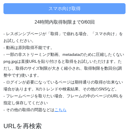
24時間内取得制限まで0/60回
- レスポンシブページが「取得」で崩れる場合、「スマホ向け」を
お試しください。
- 動画は原則取得不能です。
- 一部の非ストリーミング動画、metadataのために圧縮したくない
png,jpgは直接URLを貼り付けると取得をお試しいただけます。た
だし、取得のサイズ制限が大きく縮小され、取得制限を数回分(調
整中です)使います。
- ログインが必要になっているページは期待通りの取得が出来ない
場合があります。Xのトレンドや検索結果、その他のSNSなど。
- フレームページを取りたい場合、フレームの中のページのURLを
指定し保存してください
- その他の取得の問題などは
こちら
URLを再検索