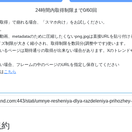
24時間内取得制限まで0/60回
「取得」で崩れる場合、「スマホ向け」をお試しください。
す。
動画、metadataのために圧縮したくないpng,jpgは直接URLを貼り
ズ制限が大きく縮小され、取得制限を数回分(調整中です)使います。
ているページは期待通りの取得が出来ない場合があります。Xのトレンド
たい場合、フレームの中のページのURLを指定し保存してください
どは
こちら
規約