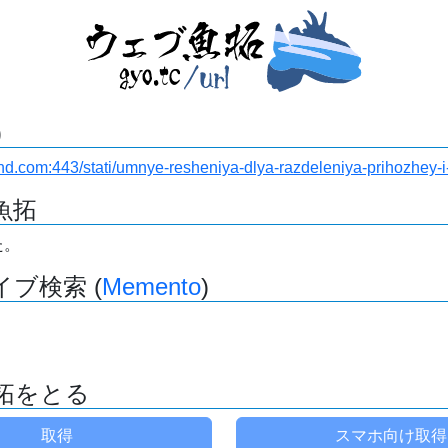
)
u-land.com:443/stati/umnye-resheniya-dlya-razdeleniya-prihozhey-
魚拓
た。
ブ検索 (
Memento
)
拓をとる