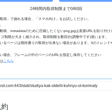
24時間内取得制限まで0/60回
「取得」で崩れる場合、「スマホ向け」をお試しください。
す。
動画、metadataのために圧縮したくないpng,jpgは直接URLを貼り
ズ制限が大きく縮小され、取得制限を数回分(調整中です)使います。
ているページは期待通りの取得が出来ない場合があります。Xのトレンド
たい場合、フレームの中のページのURLを指定し保存してください
どは
こちら
規約