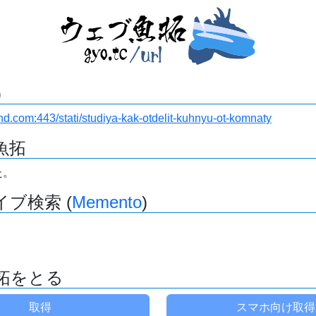
)
-land.com:443/stati/studiya-kak-otdelit-kuhnyu-ot-komnaty
魚拓
た。
ブ検索 (
Memento
)
拓をとる