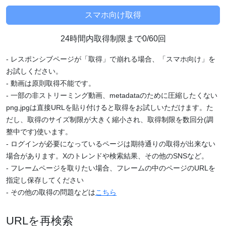
24時間内取得制限まで0/60回
- レスポンシブページが「取得」で崩れる場合、「スマホ向け」を
お試しください。
- 動画は原則取得不能です。
- 一部の非ストリーミング動画、metadataのために圧縮したくない
png,jpgは直接URLを貼り付けると取得をお試しいただけます。た
だし、取得のサイズ制限が大きく縮小され、取得制限を数回分(調
整中です)使います。
- ログインが必要になっているページは期待通りの取得が出来ない
場合があります。Xのトレンドや検索結果、その他のSNSなど。
- フレームページを取りたい場合、フレームの中のページのURLを
指定し保存してください
- その他の取得の問題などは
こちら
URLを再検索