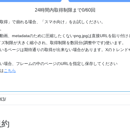
24時間内取得制限まで0/60回
「取得」で崩れる場合、「スマホ向け」をお試しください。
す。
動画、metadataのために圧縮したくないpng,jpgは直接URLを貼り
ズ制限が大きく縮小され、取得制限を数回分(調整中です)使います。
ているページは期待通りの取得が出来ない場合があります。Xのトレンド
たい場合、フレームの中のページのURLを指定し保存してください
どは
こちら
規約