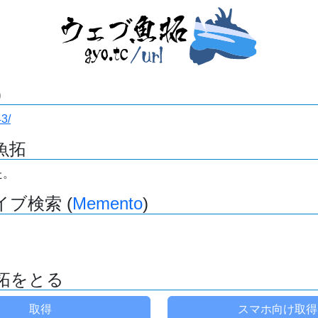
)
43/
魚拓
た。
ブ検索 (
Memento
)
拓をとる