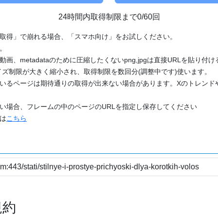
24時間内取得制限まで0/60回
「取得」で崩れる場合、「スマホ向け」をお試しください。
す。
動画、metadataのために圧縮したくないpng,jpgは直接URLを貼り
ズ制限が大きく縮小され、取得制限を数回分(調整中です)使います。
ているページは期待通りの取得が出来ない場合があります。Xのトレンド
たい場合、フレームの中のページのURLを指定し保存してください
どは
こちら
規約