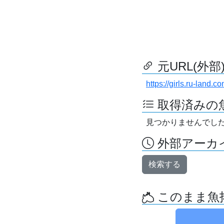
元URL(外部
https://girls.ru-land.c
取得済みの
見つかりませんでし
外部アーカイ
検索する
このまま魚