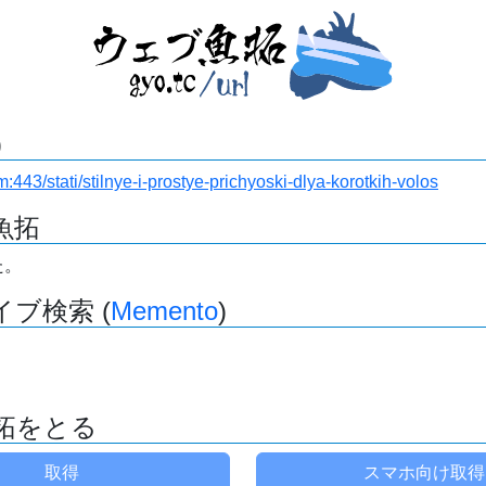
)
om:443/stati/stilnye-i-prostye-prichyoski-dlya-korotkih-volos
魚拓
た。
ブ検索 (
Memento
)
拓をとる