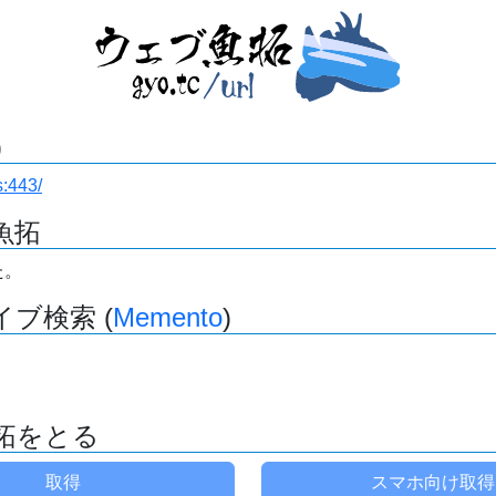
)
s:443/
魚拓
た。
ブ検索 (
Memento
)
拓をとる