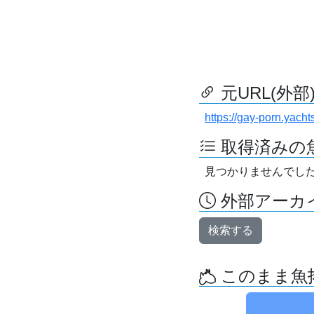
元URL(外部
https://gay-porn.yacht
取得済みの
見つかりませんでし
外部アーカイ
検索する
このまま魚