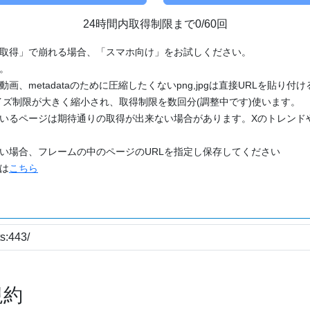
24時間内取得制限まで0/60回
「取得」で崩れる場合、「スマホ向け」をお試しください。
す。
動画、metadataのために圧縮したくないpng,jpgは直接URLを貼り
ズ制限が大きく縮小され、取得制限を数回分(調整中です)使います。
ているページは期待通りの取得が出来ない場合があります。Xのトレンド
たい場合、フレームの中のページのURLを指定し保存してください
どは
こちら
規約