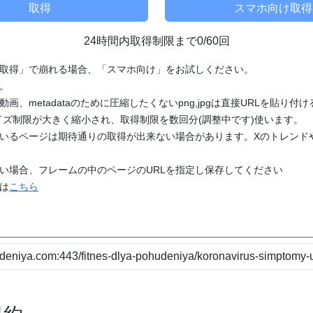
24時間内取得制限まで0/60回
「取得」で崩れる場合、「スマホ向け」をお試しください。
す。
動画、metadataのために圧縮したくないpng,jpgは直接URLを貼り
ズ制限が大きく縮小され、取得制限を数回分(調整中です)使います。
ているページは期待通りの取得が出来ない場合があります。Xのトレンド
たい場合、フレームの中のページのURLを指定し保存してください
どは
こちら