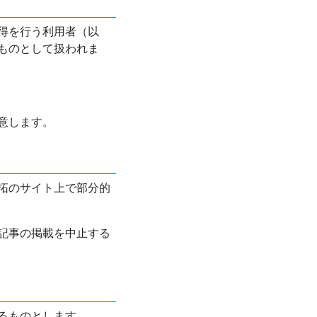
得を行う利用者（以
ものとして扱われま
意します。
拓のサイト上で部分的
記事の掲載を中止する
るものとします。