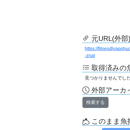
元URL(外部
https://fitnesdlyapo
-znat
取得済みの
見つかりませんでし
外部アーカイ
検索する
このまま魚