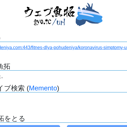
)
hudeniya.com:443/fitnes-dlya-pohudeniya/koronavirus-simptomy-
魚拓
た。
ブ検索 (
Memento
)
拓をとる