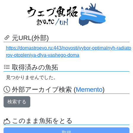
元URL(外部)
https://domastroevo.ru:443/novosti/vybor-optimalnyh-radiato
rov-otopleniya-dlya-vashego-doma
取得済みの魚拓
見つかりませんでした。
外部アーカイブ検索 (
Memento
)
検索する
このまま魚拓をとる