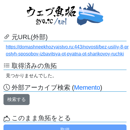
元URL(外部)
https://domashneekhozyajstvo.ru:443/novosti/bez-usiliy-8-pr
ostyh-sposobov-izbavitsya-ot-pyatna-ot-sharikovoy-ruchki
取得済みの魚拓
見つかりませんでした。
外部アーカイブ検索 (
Memento
)
検索する
このまま魚拓をとる