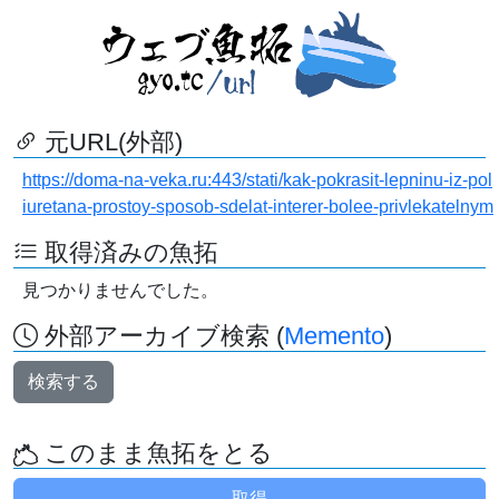
元URL(外部)
https://doma-na-veka.ru:443/stati/kak-pokrasit-lepninu-iz-pol
iuretana-prostoy-sposob-sdelat-interer-bolee-privlekatelnym
取得済みの魚拓
見つかりませんでした。
外部アーカイブ検索 (
Memento
)
検索する
このまま魚拓をとる