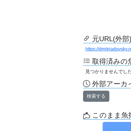
元URL(外部
https://dmitriadovsky
取得済みの
見つかりませんでし
外部アーカイ
検索する
このまま魚