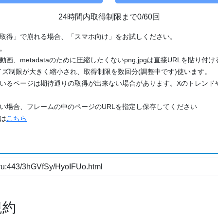
24時間内取得制限まで0/60回
「取得」で崩れる場合、「スマホ向け」をお試しください。
す。
動画、metadataのために圧縮したくないpng,jpgは直接URLを貼り
ズ制限が大きく縮小され、取得制限を数回分(調整中です)使います。
ているページは期待通りの取得が出来ない場合があります。Xのトレンド
たい場合、フレームの中のページのURLを指定し保存してください
どは
こちら
規約