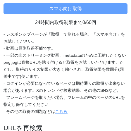
24時間内取得制限まで0/60回
- レスポンシブページが「取得」で崩れる場合、「スマホ向け」を
お試しください。
- 動画は原則取得不能です。
- 一部の非ストリーミング動画、metadataのために圧縮したくない
png,jpgは直接URLを貼り付けると取得をお試しいただけます。た
だし、取得のサイズ制限が大きく縮小され、取得制限を数回分(調
整中です)使います。
- ログインが必要になっているページは期待通りの取得が出来ない
場合があります。Xのトレンドや検索結果、その他のSNSなど。
- フレームページを取りたい場合、フレームの中のページのURLを
指定し保存してください
- その他の取得の問題などは
こちら
URLを再検索