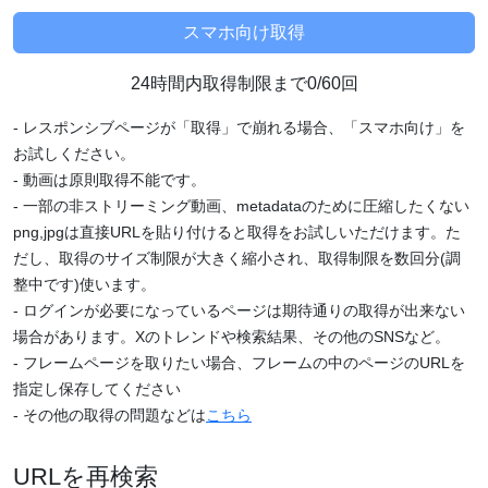
24時間内取得制限まで0/60回
- レスポンシブページが「取得」で崩れる場合、「スマホ向け」を
お試しください。
- 動画は原則取得不能です。
- 一部の非ストリーミング動画、metadataのために圧縮したくない
png,jpgは直接URLを貼り付けると取得をお試しいただけます。た
だし、取得のサイズ制限が大きく縮小され、取得制限を数回分(調
整中です)使います。
- ログインが必要になっているページは期待通りの取得が出来ない
場合があります。Xのトレンドや検索結果、その他のSNSなど。
- フレームページを取りたい場合、フレームの中のページのURLを
指定し保存してください
- その他の取得の問題などは
こちら
URLを再検索