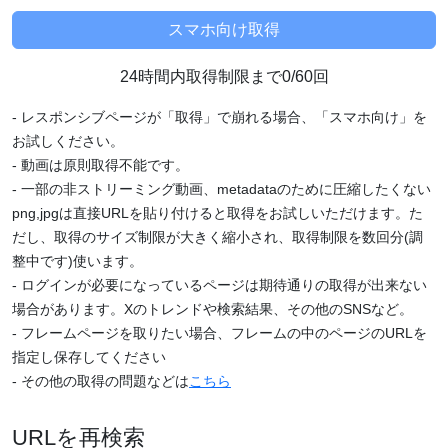
24時間内取得制限まで0/60回
- レスポンシブページが「取得」で崩れる場合、「スマホ向け」を
お試しください。
- 動画は原則取得不能です。
- 一部の非ストリーミング動画、metadataのために圧縮したくない
png,jpgは直接URLを貼り付けると取得をお試しいただけます。た
だし、取得のサイズ制限が大きく縮小され、取得制限を数回分(調
整中です)使います。
- ログインが必要になっているページは期待通りの取得が出来ない
場合があります。Xのトレンドや検索結果、その他のSNSなど。
- フレームページを取りたい場合、フレームの中のページのURLを
指定し保存してください
- その他の取得の問題などは
こちら
URLを再検索