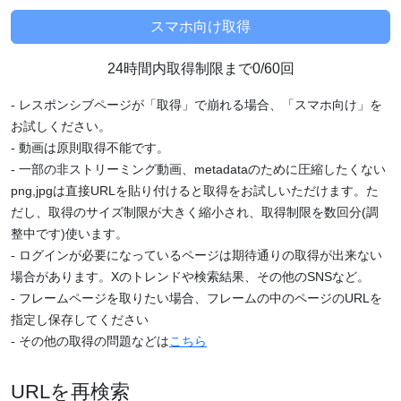
24時間内取得制限まで0/60回
- レスポンシブページが「取得」で崩れる場合、「スマホ向け」を
お試しください。
- 動画は原則取得不能です。
- 一部の非ストリーミング動画、metadataのために圧縮したくない
png,jpgは直接URLを貼り付けると取得をお試しいただけます。た
だし、取得のサイズ制限が大きく縮小され、取得制限を数回分(調
整中です)使います。
- ログインが必要になっているページは期待通りの取得が出来ない
場合があります。Xのトレンドや検索結果、その他のSNSなど。
- フレームページを取りたい場合、フレームの中のページのURLを
指定し保存してください
- その他の取得の問題などは
こちら
URLを再検索