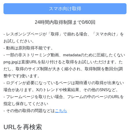
24時間内取得制限まで0/60回
- レスポンシブページが「取得」で崩れる場合、「スマホ向け」を
お試しください。
- 動画は原則取得不能です。
- 一部の非ストリーミング動画、metadataのために圧縮したくない
png,jpgは直接URLを貼り付けると取得をお試しいただけます。た
だし、取得のサイズ制限が大きく縮小され、取得制限を数回分(調
整中です)使います。
- ログインが必要になっているページは期待通りの取得が出来ない
場合があります。Xのトレンドや検索結果、その他のSNSなど。
- フレームページを取りたい場合、フレームの中のページのURLを
指定し保存してください
- その他の取得の問題などは
こちら
URLを再検索