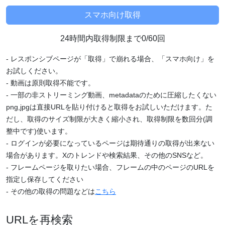
24時間内取得制限まで0/60回
- レスポンシブページが「取得」で崩れる場合、「スマホ向け」を
お試しください。
- 動画は原則取得不能です。
- 一部の非ストリーミング動画、metadataのために圧縮したくない
png,jpgは直接URLを貼り付けると取得をお試しいただけます。た
だし、取得のサイズ制限が大きく縮小され、取得制限を数回分(調
整中です)使います。
- ログインが必要になっているページは期待通りの取得が出来ない
場合があります。Xのトレンドや検索結果、その他のSNSなど。
- フレームページを取りたい場合、フレームの中のページのURLを
指定し保存してください
- その他の取得の問題などは
こちら
URLを再検索