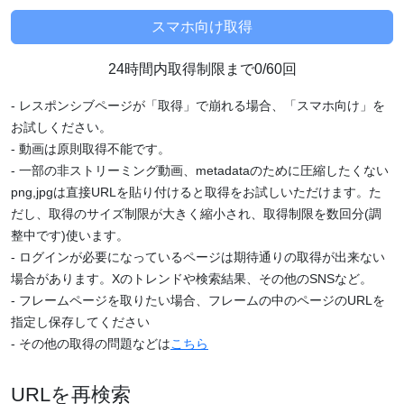
24時間内取得制限まで0/60回
- レスポンシブページが「取得」で崩れる場合、「スマホ向け」を
お試しください。
- 動画は原則取得不能です。
- 一部の非ストリーミング動画、metadataのために圧縮したくない
png,jpgは直接URLを貼り付けると取得をお試しいただけます。た
だし、取得のサイズ制限が大きく縮小され、取得制限を数回分(調
整中です)使います。
- ログインが必要になっているページは期待通りの取得が出来ない
場合があります。Xのトレンドや検索結果、その他のSNSなど。
- フレームページを取りたい場合、フレームの中のページのURLを
指定し保存してください
- その他の取得の問題などは
こちら
URLを再検索