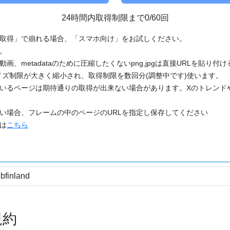
24時間内取得制限まで0/60回
「取得」で崩れる場合、「スマホ向け」をお試しください。
す。
動画、metadataのために圧縮したくないpng,jpgは直接URLを貼り
ズ制限が大きく縮小され、取得制限を数回分(調整中です)使います。
ているページは期待通りの取得が出来ない場合があります。Xのトレンド
たい場合、フレームの中のページのURLを指定し保存してください
どは
こちら
規約