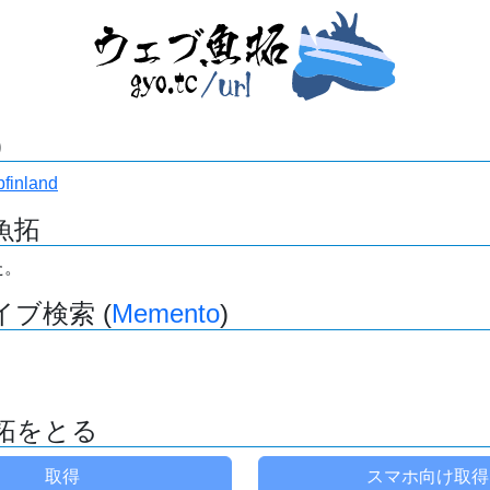
)
bfinland
魚拓
た。
ブ検索 (
Memento
)
拓をとる