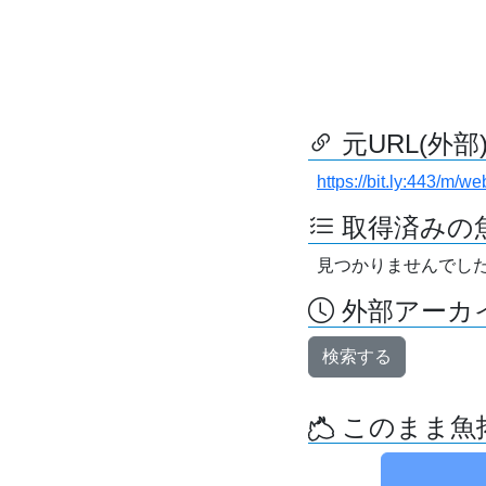
元URL(外部
https://bit.ly:443/m/we
取得済みの
見つかりませんでし
外部アーカイ
検索する
このまま魚