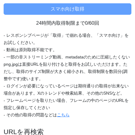
24時間内取得制限まで0/60回
- レスポンシブページが「取得」で崩れる場合、「スマホ向け」を
お試しください。
- 動画は原則取得不能です。
- 一部の非ストリーミング動画、metadataのために圧縮したくない
png,jpgは直接URLを貼り付けると取得をお試しいただけます。た
だし、取得のサイズ制限が大きく縮小され、取得制限を数回分(調
整中です)使います。
- ログインが必要になっているページは期待通りの取得が出来ない
場合があります。Xのトレンドや検索結果、その他のSNSなど。
- フレームページを取りたい場合、フレームの中のページのURLを
指定し保存してください
- その他の取得の問題などは
こちら
URLを再検索