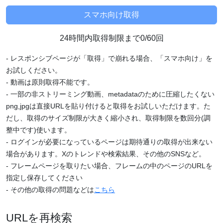
24時間内取得制限まで0/60回
- レスポンシブページが「取得」で崩れる場合、「スマホ向け」を
お試しください。
- 動画は原則取得不能です。
- 一部の非ストリーミング動画、metadataのために圧縮したくない
png,jpgは直接URLを貼り付けると取得をお試しいただけます。た
だし、取得のサイズ制限が大きく縮小され、取得制限を数回分(調
整中です)使います。
- ログインが必要になっているページは期待通りの取得が出来ない
場合があります。Xのトレンドや検索結果、その他のSNSなど。
- フレームページを取りたい場合、フレームの中のページのURLを
指定し保存してください
- その他の取得の問題などは
こちら
URLを再検索