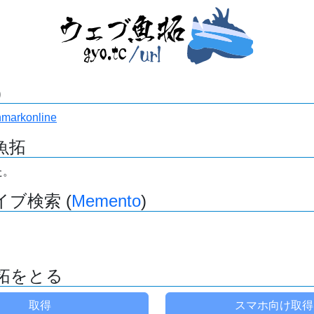
)
enmarkonline
魚拓
た。
ブ検索 (
Memento
)
拓をとる