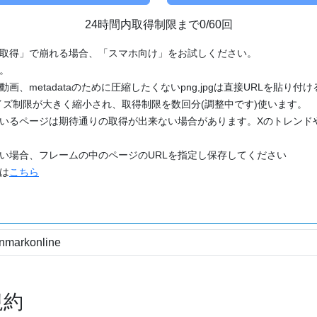
24時間内取得制限まで0/60回
「取得」で崩れる場合、「スマホ向け」をお試しください。
す。
動画、metadataのために圧縮したくないpng,jpgは直接URLを貼り
ズ制限が大きく縮小され、取得制限を数回分(調整中です)使います。
ているページは期待通りの取得が出来ない場合があります。Xのトレンド
たい場合、フレームの中のページのURLを指定し保存してください
どは
こちら
規約