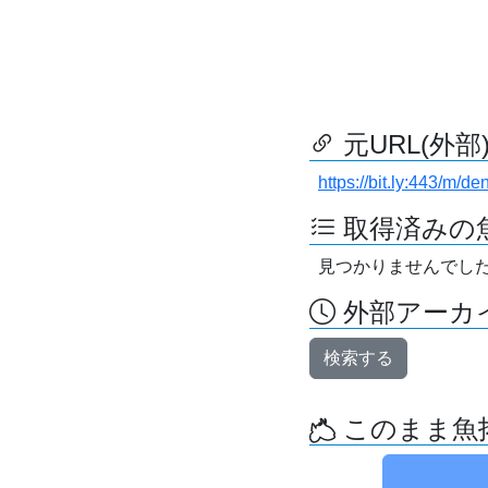
元URL(外部
https://bit.ly:443/m/d
取得済みの
見つかりませんでし
外部アーカイ
検索する
このまま魚