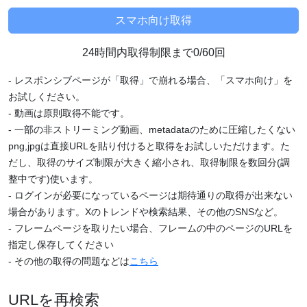
24時間内取得制限まで0/60回
- レスポンシブページが「取得」で崩れる場合、「スマホ向け」を
お試しください。
- 動画は原則取得不能です。
- 一部の非ストリーミング動画、metadataのために圧縮したくない
png,jpgは直接URLを貼り付けると取得をお試しいただけます。た
だし、取得のサイズ制限が大きく縮小され、取得制限を数回分(調
整中です)使います。
- ログインが必要になっているページは期待通りの取得が出来ない
場合があります。Xのトレンドや検索結果、その他のSNSなど。
- フレームページを取りたい場合、フレームの中のページのURLを
指定し保存してください
- その他の取得の問題などは
こちら
URLを再検索