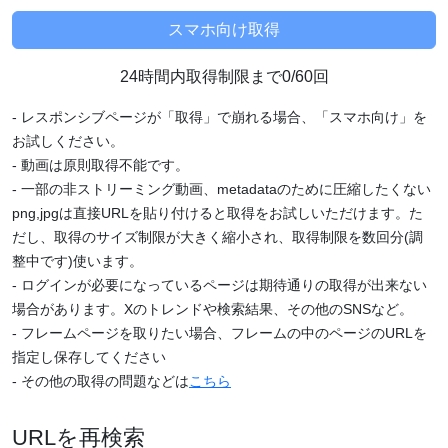
24時間内取得制限まで0/60回
- レスポンシブページが「取得」で崩れる場合、「スマホ向け」を
お試しください。
- 動画は原則取得不能です。
- 一部の非ストリーミング動画、metadataのために圧縮したくない
png,jpgは直接URLを貼り付けると取得をお試しいただけます。た
だし、取得のサイズ制限が大きく縮小され、取得制限を数回分(調
整中です)使います。
- ログインが必要になっているページは期待通りの取得が出来ない
場合があります。Xのトレンドや検索結果、その他のSNSなど。
- フレームページを取りたい場合、フレームの中のページのURLを
指定し保存してください
- その他の取得の問題などは
こちら
URLを再検索