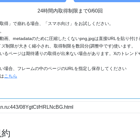
24時間内取得制限まで0/60回
「取得」で崩れる場合、「スマホ向け」をお試しください。
す。
動画、metadataのために圧縮したくないpng,jpgは直接URLを貼り
ズ制限が大きく縮小され、取得制限を数回分(調整中です)使います。
ているページは期待通りの取得が出来ない場合があります。Xのトレンド
たい場合、フレームの中のページのURLを指定し保存してください
どは
こちら
規約