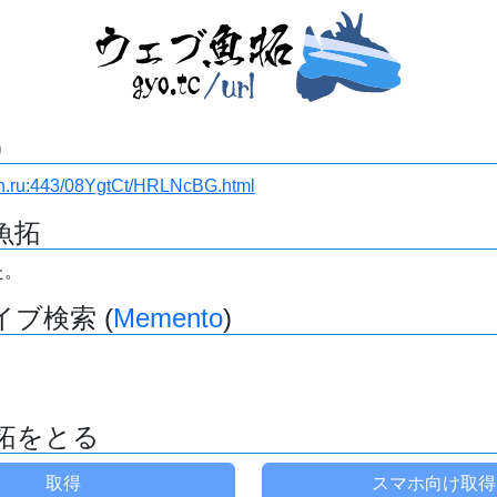
)
ban.ru:443/08YgtCt/HRLNcBG.html
魚拓
た。
ブ検索 (
Memento
)
拓をとる