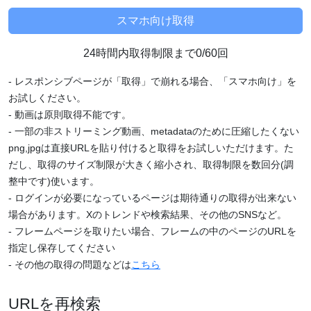
24時間内取得制限まで0/60回
- レスポンシブページが「取得」で崩れる場合、「スマホ向け」を
お試しください。
- 動画は原則取得不能です。
- 一部の非ストリーミング動画、metadataのために圧縮したくない
png,jpgは直接URLを貼り付けると取得をお試しいただけます。た
だし、取得のサイズ制限が大きく縮小され、取得制限を数回分(調
整中です)使います。
- ログインが必要になっているページは期待通りの取得が出来ない
場合があります。Xのトレンドや検索結果、その他のSNSなど。
- フレームページを取りたい場合、フレームの中のページのURLを
指定し保存してください
- その他の取得の問題などは
こちら
URLを再検索