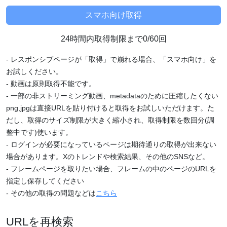
24時間内取得制限まで0/60回
- レスポンシブページが「取得」で崩れる場合、「スマホ向け」を
お試しください。
- 動画は原則取得不能です。
- 一部の非ストリーミング動画、metadataのために圧縮したくない
png,jpgは直接URLを貼り付けると取得をお試しいただけます。た
だし、取得のサイズ制限が大きく縮小され、取得制限を数回分(調
整中です)使います。
- ログインが必要になっているページは期待通りの取得が出来ない
場合があります。Xのトレンドや検索結果、その他のSNSなど。
- フレームページを取りたい場合、フレームの中のページのURLを
指定し保存してください
- その他の取得の問題などは
こちら
URLを再検索