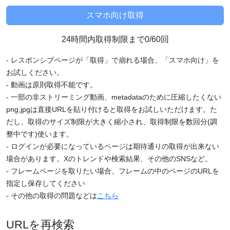
24時間内取得制限まで0/60回
- レスポンシブページが「取得」で崩れる場合、「スマホ向け」を
お試しください。
- 動画は原則取得不能です。
- 一部の非ストリーミング動画、metadataのために圧縮したくない
png,jpgは直接URLを貼り付けると取得をお試しいただけます。た
だし、取得のサイズ制限が大きく縮小され、取得制限を数回分(調
整中です)使います。
- ログインが必要になっているページは期待通りの取得が出来ない
場合があります。Xのトレンドや検索結果、その他のSNSなど。
- フレームページを取りたい場合、フレームの中のページのURLを
指定し保存してください
- その他の取得の問題などは
こちら
URLを再検索