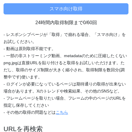
24時間内取得制限まで0/60回
- レスポンシブページが「取得」で崩れる場合、「スマホ向け」を
お試しください。
- 動画は原則取得不能です。
- 一部の非ストリーミング動画、metadataのために圧縮したくない
png,jpgは直接URLを貼り付けると取得をお試しいただけます。た
だし、取得のサイズ制限が大きく縮小され、取得制限を数回分(調
整中です)使います。
- ログインが必要になっているページは期待通りの取得が出来ない
場合があります。Xのトレンドや検索結果、その他のSNSなど。
- フレームページを取りたい場合、フレームの中のページのURLを
指定し保存してください
- その他の取得の問題などは
こちら
URLを再検索