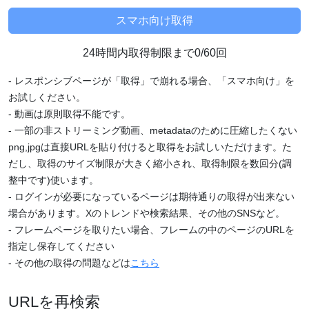
24時間内取得制限まで0/60回
- レスポンシブページが「取得」で崩れる場合、「スマホ向け」を
お試しください。
- 動画は原則取得不能です。
- 一部の非ストリーミング動画、metadataのために圧縮したくない
png,jpgは直接URLを貼り付けると取得をお試しいただけます。た
だし、取得のサイズ制限が大きく縮小され、取得制限を数回分(調
整中です)使います。
- ログインが必要になっているページは期待通りの取得が出来ない
場合があります。Xのトレンドや検索結果、その他のSNSなど。
- フレームページを取りたい場合、フレームの中のページのURLを
指定し保存してください
- その他の取得の問題などは
こちら
URLを再検索