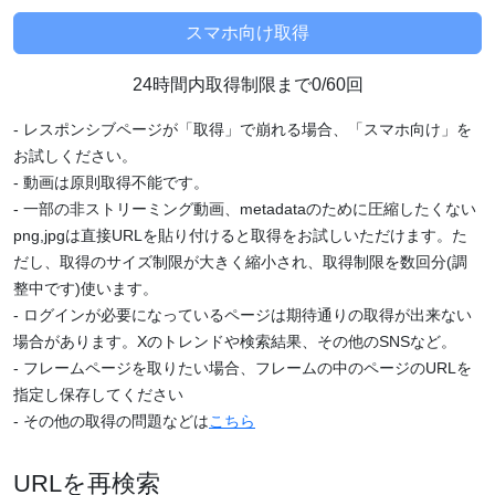
24時間内取得制限まで0/60回
- レスポンシブページが「取得」で崩れる場合、「スマホ向け」を
お試しください。
- 動画は原則取得不能です。
- 一部の非ストリーミング動画、metadataのために圧縮したくない
png,jpgは直接URLを貼り付けると取得をお試しいただけます。た
だし、取得のサイズ制限が大きく縮小され、取得制限を数回分(調
整中です)使います。
- ログインが必要になっているページは期待通りの取得が出来ない
場合があります。Xのトレンドや検索結果、その他のSNSなど。
- フレームページを取りたい場合、フレームの中のページのURLを
指定し保存してください
- その他の取得の問題などは
こちら
URLを再検索