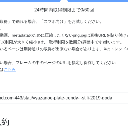
24時間内取得制限まで0/60回
「取得」で崩れる場合、「スマホ向け」をお試しください。
す。
動画、metadataのために圧縮したくないpng,jpgは直接URLを貼り
ズ制限が大きく縮小され、取得制限を数回分(調整中です)使います。
ているページは期待通りの取得が出来ない場合があります。Xのトレンド
たい場合、フレームの中のページのURLを指定し保存してください
どは
こちら
規約