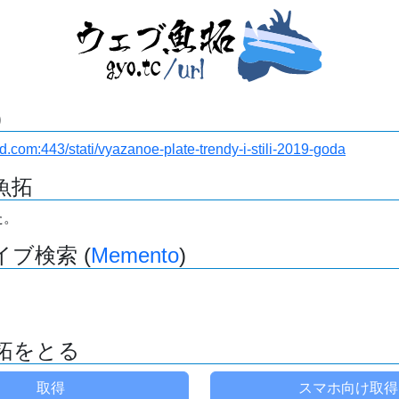
)
nd.com:443/stati/vyazanoe-plate-trendy-i-stili-2019-goda
魚拓
た。
ブ検索 (
Memento
)
拓をとる