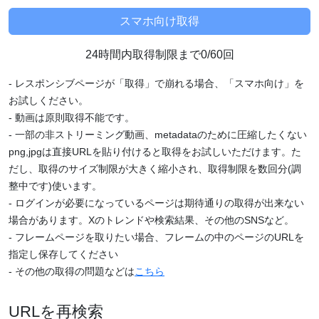
24時間内取得制限まで0/60回
- レスポンシブページが「取得」で崩れる場合、「スマホ向け」を
お試しください。
- 動画は原則取得不能です。
- 一部の非ストリーミング動画、metadataのために圧縮したくない
png,jpgは直接URLを貼り付けると取得をお試しいただけます。た
だし、取得のサイズ制限が大きく縮小され、取得制限を数回分(調
整中です)使います。
- ログインが必要になっているページは期待通りの取得が出来ない
場合があります。Xのトレンドや検索結果、その他のSNSなど。
- フレームページを取りたい場合、フレームの中のページのURLを
指定し保存してください
- その他の取得の問題などは
こちら
URLを再検索