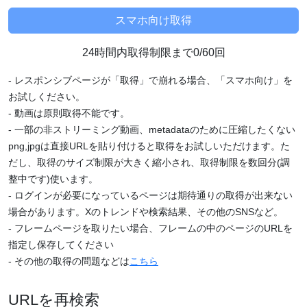
24時間内取得制限まで0/60回
- レスポンシブページが「取得」で崩れる場合、「スマホ向け」を
お試しください。
- 動画は原則取得不能です。
- 一部の非ストリーミング動画、metadataのために圧縮したくない
png,jpgは直接URLを貼り付けると取得をお試しいただけます。た
だし、取得のサイズ制限が大きく縮小され、取得制限を数回分(調
整中です)使います。
- ログインが必要になっているページは期待通りの取得が出来ない
場合があります。Xのトレンドや検索結果、その他のSNSなど。
- フレームページを取りたい場合、フレームの中のページのURLを
指定し保存してください
- その他の取得の問題などは
こちら
URLを再検索