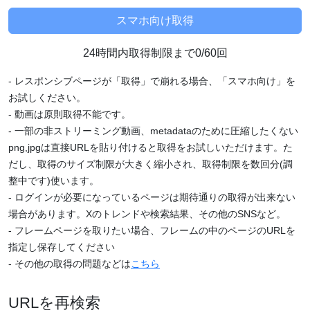
24時間内取得制限まで0/60回
- レスポンシブページが「取得」で崩れる場合、「スマホ向け」を
お試しください。
- 動画は原則取得不能です。
- 一部の非ストリーミング動画、metadataのために圧縮したくない
png,jpgは直接URLを貼り付けると取得をお試しいただけます。た
だし、取得のサイズ制限が大きく縮小され、取得制限を数回分(調
整中です)使います。
- ログインが必要になっているページは期待通りの取得が出来ない
場合があります。Xのトレンドや検索結果、その他のSNSなど。
- フレームページを取りたい場合、フレームの中のページのURLを
指定し保存してください
- その他の取得の問題などは
こちら
URLを再検索