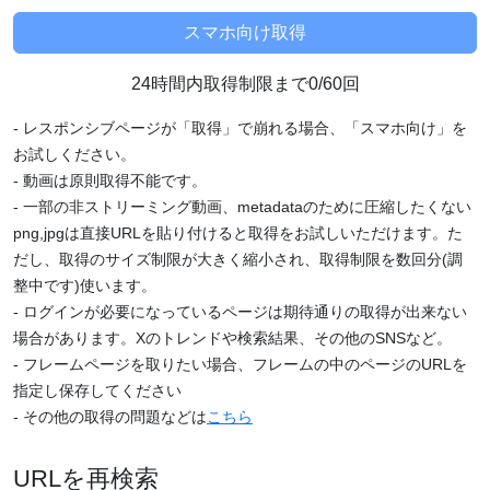
24時間内取得制限まで0/60回
- レスポンシブページが「取得」で崩れる場合、「スマホ向け」を
お試しください。
- 動画は原則取得不能です。
- 一部の非ストリーミング動画、metadataのために圧縮したくない
png,jpgは直接URLを貼り付けると取得をお試しいただけます。た
だし、取得のサイズ制限が大きく縮小され、取得制限を数回分(調
整中です)使います。
- ログインが必要になっているページは期待通りの取得が出来ない
場合があります。Xのトレンドや検索結果、その他のSNSなど。
- フレームページを取りたい場合、フレームの中のページのURLを
指定し保存してください
- その他の取得の問題などは
こちら
URLを再検索