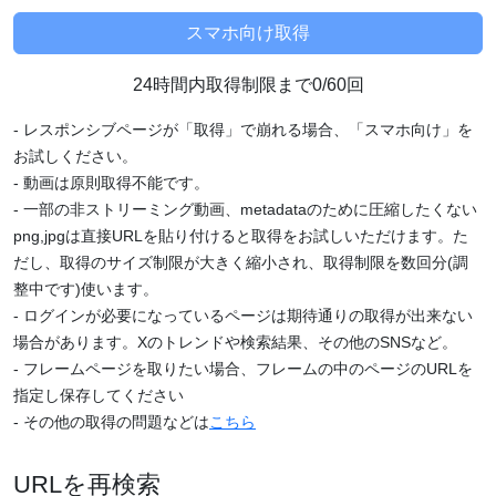
24時間内取得制限まで0/60回
- レスポンシブページが「取得」で崩れる場合、「スマホ向け」を
お試しください。
- 動画は原則取得不能です。
- 一部の非ストリーミング動画、metadataのために圧縮したくない
png,jpgは直接URLを貼り付けると取得をお試しいただけます。た
だし、取得のサイズ制限が大きく縮小され、取得制限を数回分(調
整中です)使います。
- ログインが必要になっているページは期待通りの取得が出来ない
場合があります。Xのトレンドや検索結果、その他のSNSなど。
- フレームページを取りたい場合、フレームの中のページのURLを
指定し保存してください
- その他の取得の問題などは
こちら
URLを再検索