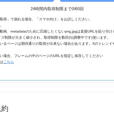
24時間内取得制限まで0/60回
「取得」で崩れる場合、「スマホ向け」をお試しください。
す。
動画、metadataのために圧縮したくないpng,jpgは直接URLを貼り
ズ制限が大きく縮小され、取得制限を数回分(調整中です)使います。
ているページは期待通りの取得が出来ない場合があります。Xのトレンド
たい場合、フレームの中のページのURLを指定し保存してください
どは
こちら
規約