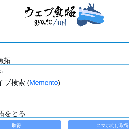
)
魚拓
た。
ブ検索 (
Memento
)
拓をとる