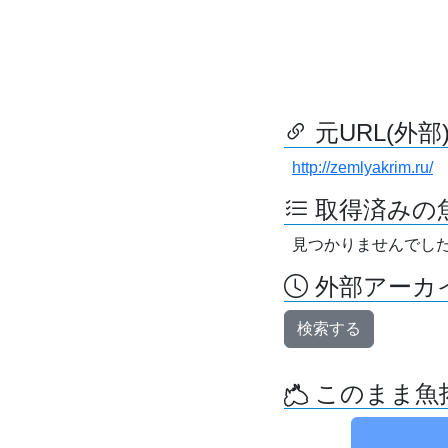
元URL(外部
http://zemlyakrim.ru/
取得済みの
見つかりませんでし
外部アーカイ
検索する
このまま魚