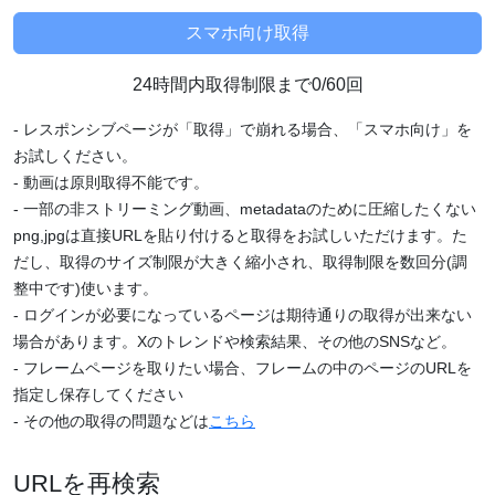
24時間内取得制限まで0/60回
- レスポンシブページが「取得」で崩れる場合、「スマホ向け」を
お試しください。
- 動画は原則取得不能です。
- 一部の非ストリーミング動画、metadataのために圧縮したくない
png,jpgは直接URLを貼り付けると取得をお試しいただけます。た
だし、取得のサイズ制限が大きく縮小され、取得制限を数回分(調
整中です)使います。
- ログインが必要になっているページは期待通りの取得が出来ない
場合があります。Xのトレンドや検索結果、その他のSNSなど。
- フレームページを取りたい場合、フレームの中のページのURLを
指定し保存してください
- その他の取得の問題などは
こちら
URLを再検索