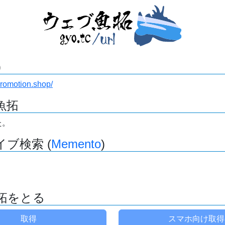
)
Promotion.shop/
魚拓
た。
ブ検索 (
Memento
)
拓をとる