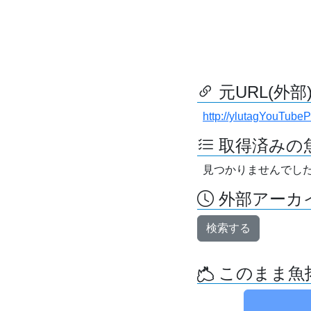
元URL(外部
http://ylutagYouTube
取得済みの
見つかりませんでし
外部アーカイ
検索する
このまま魚