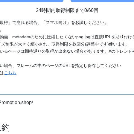
24時間内取得制限まで0/60回
「取得」で崩れる場合、「スマホ向け」をお試しください。
す。
動画、metadataのために圧縮したくないpng,jpgは直接URLを貼り
ズ制限が大きく縮小され、取得制限を数回分(調整中です)使います。
ているページは期待通りの取得が出来ない場合があります。Xのトレンド
たい場合、フレームの中のページのURLを指定し保存してください
どは
こちら
規約