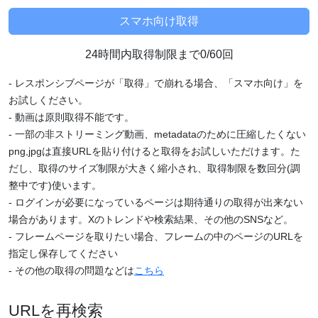
24時間内取得制限まで0/60回
- レスポンシブページが「取得」で崩れる場合、「スマホ向け」を
お試しください。
- 動画は原則取得不能です。
- 一部の非ストリーミング動画、metadataのために圧縮したくない
png,jpgは直接URLを貼り付けると取得をお試しいただけます。た
だし、取得のサイズ制限が大きく縮小され、取得制限を数回分(調
整中です)使います。
- ログインが必要になっているページは期待通りの取得が出来ない
場合があります。Xのトレンドや検索結果、その他のSNSなど。
- フレームページを取りたい場合、フレームの中のページのURLを
指定し保存してください
- その他の取得の問題などは
こちら
URLを再検索