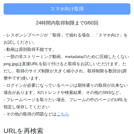
24時間内取得制限まで0/60回
- レスポンシブページが「取得」で崩れる場合、「スマホ向け」を
お試しください。
- 動画は原則取得不能です。
- 一部の非ストリーミング動画、metadataのために圧縮したくない
png,jpgは直接URLを貼り付けると取得をお試しいただけます。た
だし、取得のサイズ制限が大きく縮小され、取得制限を数回分(調
整中です)使います。
- ログインが必要になっているページは期待通りの取得が出来ない
場合があります。Xのトレンドや検索結果、その他のSNSなど。
- フレームページを取りたい場合、フレームの中のページのURLを
指定し保存してください
- その他の取得の問題などは
こちら
URLを再検索