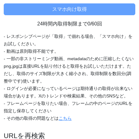
24時間内取得制限まで0/60回
- レスポンシブページが「取得」で崩れる場合、「スマホ向け」を
お試しください。
- 動画は原則取得不能です。
- 一部の非ストリーミング動画、metadataのために圧縮したくない
png,jpgは直接URLを貼り付けると取得をお試しいただけます。た
だし、取得のサイズ制限が大きく縮小され、取得制限を数回分(調
整中です)使います。
- ログインが必要になっているページは期待通りの取得が出来ない
場合があります。Xのトレンドや検索結果、その他のSNSなど。
- フレームページを取りたい場合、フレームの中のページのURLを
指定し保存してください
- その他の取得の問題などは
こちら
URLを再検索