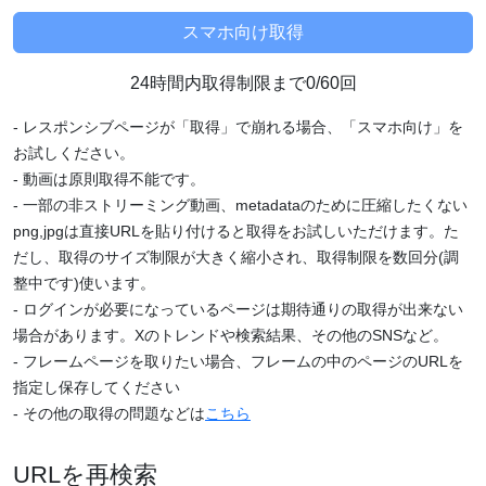
24時間内取得制限まで0/60回
- レスポンシブページが「取得」で崩れる場合、「スマホ向け」を
お試しください。
- 動画は原則取得不能です。
- 一部の非ストリーミング動画、metadataのために圧縮したくない
png,jpgは直接URLを貼り付けると取得をお試しいただけます。た
だし、取得のサイズ制限が大きく縮小され、取得制限を数回分(調
整中です)使います。
- ログインが必要になっているページは期待通りの取得が出来ない
場合があります。Xのトレンドや検索結果、その他のSNSなど。
- フレームページを取りたい場合、フレームの中のページのURLを
指定し保存してください
- その他の取得の問題などは
こちら
URLを再検索