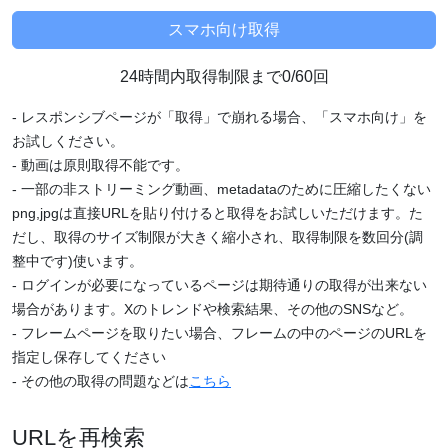
24時間内取得制限まで0/60回
- レスポンシブページが「取得」で崩れる場合、「スマホ向け」を
お試しください。
- 動画は原則取得不能です。
- 一部の非ストリーミング動画、metadataのために圧縮したくない
png,jpgは直接URLを貼り付けると取得をお試しいただけます。た
だし、取得のサイズ制限が大きく縮小され、取得制限を数回分(調
整中です)使います。
- ログインが必要になっているページは期待通りの取得が出来ない
場合があります。Xのトレンドや検索結果、その他のSNSなど。
- フレームページを取りたい場合、フレームの中のページのURLを
指定し保存してください
- その他の取得の問題などは
こちら
URLを再検索